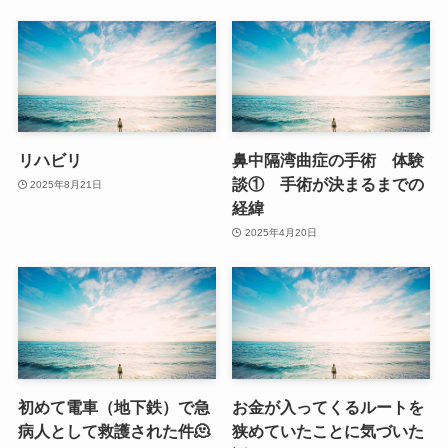
リハビリ
鼻中隔湾曲症の手術 体験
談① 手術が決まるまでの
2025年8月21日
経緯
2025年4月20日
初めて電車（地下鉄）で急
お金が入ってくるルートを
病人として救護された件🫠
狭めていたことに気づいた